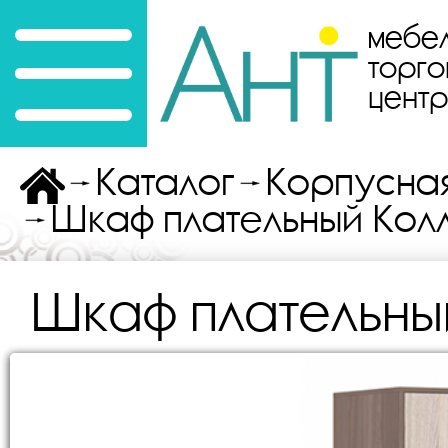
мебе
торго
цент
Каталог
Корпусна
Шкаф плательный Кол
Шкаф плательны